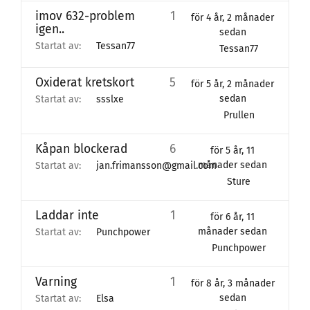
imov 632-problem
1
för 4 år, 2 månader
igen..
sedan
Startat av:
Tessan77
Tessan77
Oxiderat kretskort
5
för 5 år, 2 månader
sedan
Startat av:
ssslxe
Prullen
Kåpan blockerad
6
för 5 år, 11
månader sedan
Startat av:
jan.frimansson@gmail.com
Sture
Laddar inte
1
för 6 år, 11
månader sedan
Startat av:
Punchpower
Punchpower
Varning
1
för 8 år, 3 månader
sedan
Startat av:
Elsa