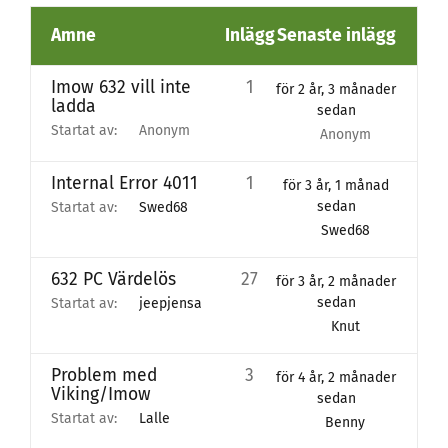
Ämne
Inlägg
Senaste inlägg
Imow 632 vill inte
1
för 2 år, 3 månader
ladda
sedan
Startat av:
Anonym
Anonym
Internal Error 4011
1
för 3 år, 1 månad
sedan
Startat av:
Swed68
Swed68
632 PC Värdelös
27
för 3 år, 2 månader
sedan
Startat av:
jeepjensa
Knut
Problem med
3
för 4 år, 2 månader
Viking/Imow
sedan
Startat av:
Lalle
Benny