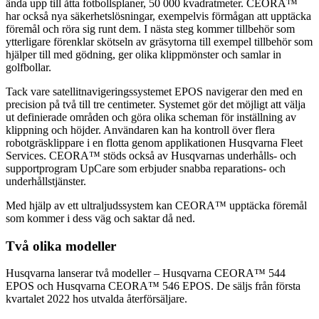
ända upp till åtta fotbollsplaner, 50 000 kvadratmeter. CEORA™
har också nya säkerhetslösningar, exempelvis förmågan att upptäcka
föremål och röra sig runt dem. I nästa steg kommer tillbehör som
ytterligare förenklar skötseln av gräsytorna till exempel tillbehör som
hjälper till med gödning, ger olika klippmönster och samlar in
golfbollar.
Tack vare satellitnavigeringssystemet EPOS navigerar den med en
precision på två till tre centimeter. Systemet gör det möjligt att välja
ut definierade områden och göra olika scheman för inställning av
klippning och höjder. Användaren kan ha kontroll över flera
robotgräsklippare i en flotta genom applikationen Husqvarna Fleet
Services. CEORA™ stöds också av Husqvarnas underhålls- och
supportprogram UpCare som erbjuder snabba reparations- och
underhållstjänster.
Med hjälp av ett ultraljudssystem kan CEORA™ upptäcka föremål
som kommer i dess väg och saktar då ned.
Två olika modeller
Husqvarna lanserar två modeller – Husqvarna CEORA™ 544
EPOS och Husqvarna CEORA™ 546 EPOS. De säljs från första
kvartalet 2022 hos utvalda återförsäljare.