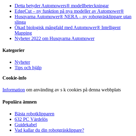
Detta betyder Automowers® modellbeteckningar
EdgeCut – ny funktion på nya modeller av Automower®
Husqvarna Automower® NERA – ny robotgräsklippare utan
slinga
Ökad biologisk mångfald med Automower® Intelligent
Mapping
Nyheter 2022 om Husqvarna Automower
Kategorier
Nyheter
Tips och hjälp
Cookie-info
Information
om använding av s k cookies på denna webbplats
Populära ämnen
Bästa robotklipparen
632 PC Värdelös
Guidekabel
Vad kallar du din robotgräsklippare?