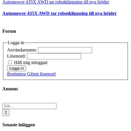
Automower 435X AWD tar robotklippning till nya höjder
Automower 435X AWD tar robotklippning till nya höjder
Forum
Logga in
Användarnamn:
Lösenord:
Håll mig inloggad
Logga in
Registrera
Glömt lösenord
Annons
Sök
efter:
Senaste inläggen