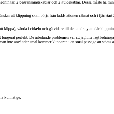
 ledningar, 2 begränsningskablar och 2 guidekablar. Dessa måste ha minst
nskar att klippning skall börja från laddstationen räknat och i fjärrstart 
 att klippa), vända i cirkeln och gå vidare till den andra ytan där klipp
 fungerat perfekt. De inledande problemen var att jag inte lagt ledningar
 man inte använder smal kommer klipparen i en smal passage att störas 
rna kunnat ge.