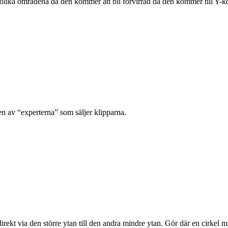
de olika områdena då den kommer att bli förvirrad då den kommer till Y-
ven av “experterna” som säljer klipparna.
rekt via den större ytan till den andra mindre ytan. Gör där en cirkel m