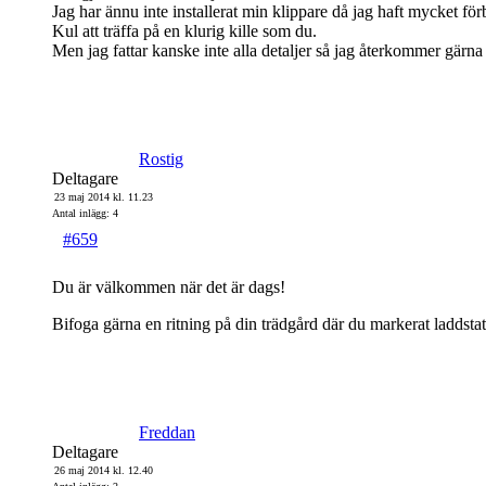
Jag har ännu inte installerat min klippare då jag haft mycket f
Kul att träffa på en klurig kille som du.
Men jag fattar kanske inte alla detaljer så jag återkommer gärn
Rostig
Deltagare
23 maj 2014 kl. 11.23
Antal inlägg: 4
#659
Du är välkommen när det är dags!
Bifoga gärna en ritning på din trädgård där du markerat laddsta
Freddan
Deltagare
26 maj 2014 kl. 12.40