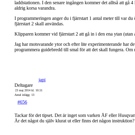
laddstationen. I den senare ingången kommer det alltså att gå 4
aldrig korsa varandra.
I programmeringen anger du i fjärrstart 1 antal meter till var du ö
fjärrstart 2 skall användas.
Klipparen kommer vid fjärrstart 2 att gå in i den ena ytan (utan
Jag har motsvarande ytor och efter lite experimenterande har det
programmera guidebredd till smal för att det skall fungera. Om
japi
Deltagare
23 maj 2014 kl. 10.51
Antal inlägg: 13
#656
Tackar för det tipset. Det är inget som varken ÅF eller Husqva
Är det något du själv klurat ut eller finns det någon instruktion?