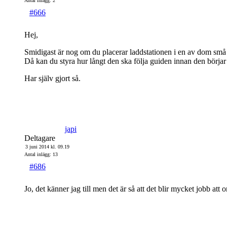
Antal inlägg: 2
#666
Hej,
Smidigast är nog om du placerar laddstationen i en av dom små 
Då kan du styra hur långt den ska följa guiden innan den börja
Har själv gjort så.
japi
Deltagare
3 juni 2014 kl. 09.19
Antal inlägg: 13
#686
Jo, det känner jag till men det är så att det blir mycket jobb at