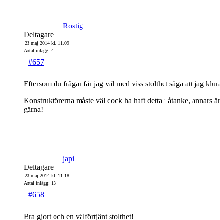
Rostig
Deltagare
23 maj 2014 kl. 11.09
Antal inlägg: 4
#657
Eftersom du frågar får jag väl med viss stolthet säga att jag k
Konstruktörerna måste väl dock ha haft detta i åtanke, annars ä
gärna!
japi
Deltagare
23 maj 2014 kl. 11.18
Antal inlägg: 13
#658
Bra gjort och en välförtjänt stolthet!