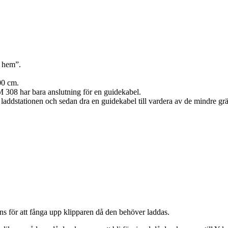
a hem”.
00 cm.
 308 har bara anslutning för en guidekabel.
addstationen och sedan dra en guidekabel till vardera av de mindre grä
s för att fånga upp klipparen då den behöver laddas.