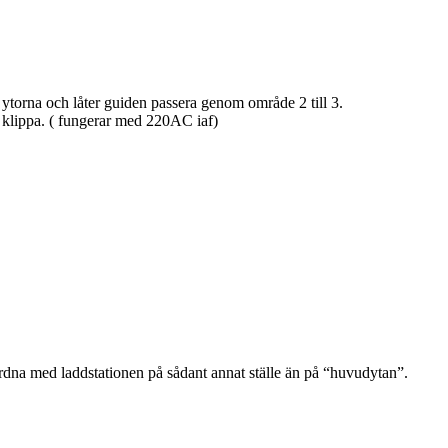
ytorna och låter guiden passera genom område 2 till 3.
r klippa. ( fungerar med 220AC iaf)
t ordna med laddstationen på sådant annat ställe än på “huvudytan”.