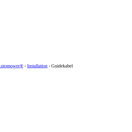
Automower®
›
Installation
›
Guidekabel