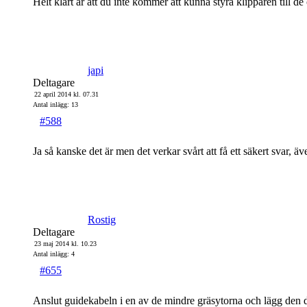
Helt klart är att du inte kommer att kunna styra klipparen till 
japi
Deltagare
22 april 2014 kl. 07.31
Antal inlägg: 13
#588
Ja så kanske det är men det verkar svårt att få ett säkert svar, ä
Rostig
Deltagare
23 maj 2014 kl. 10.23
Antal inlägg: 4
#655
Anslut guidekabeln i en av de mindre gräsytorna och lägg den di