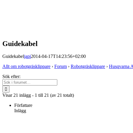
Guidekabel
Guidekabel
japi
2014-04-17T14:23:56+02:00
Allt om robotgräsklippare
›
Forum
›
Robotgräsklippare
›
Husqvarna 
Sök efter:
Visar 21 inlägg - 1 till 21 (av 21 totalt)
Författare
Inlägg