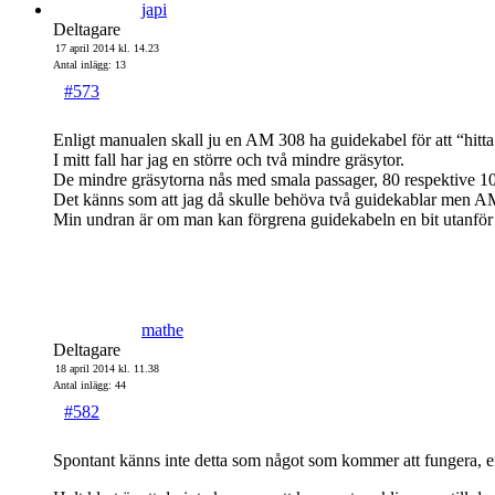
japi
Deltagare
17 april 2014 kl. 14.23
Antal inlägg: 13
#573
Enligt manualen skall ju en AM 308 ha guidekabel för att “hitt
I mitt fall har jag en större och två mindre gräsytor.
De mindre gräsytorna nås med smala passager, 80 respektive 1
Det känns som att jag då skulle behöva två guidekablar men AM
Min undran är om man kan förgrena guidekabeln en bit utanför l
mathe
Deltagare
18 april 2014 kl. 11.38
Antal inlägg: 44
#582
Spontant känns inte detta som något som kommer att fungera, en