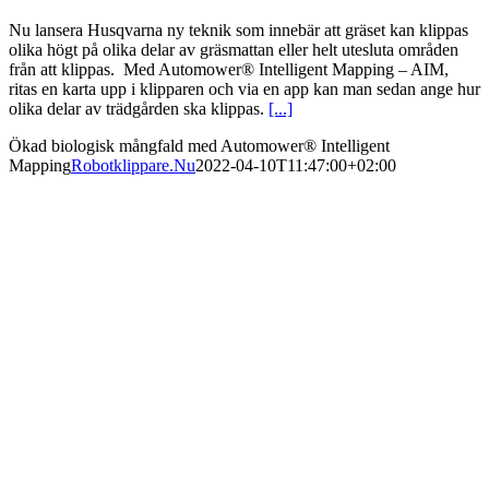
Nu lansera Husqvarna ny teknik som innebär att gräset kan klippas
olika högt på olika delar av gräsmattan eller helt utesluta områden
från att klippas. Med Automower® Intelligent Mapping – AIM,
ritas en karta upp i klipparen och via en app kan man sedan ange hur
olika delar av trädgården ska klippas.
[...]
Ökad biologisk mångfald med Automower® Intelligent
Mapping
Robotklippare.Nu
2022-04-10T11:47:00+02:00