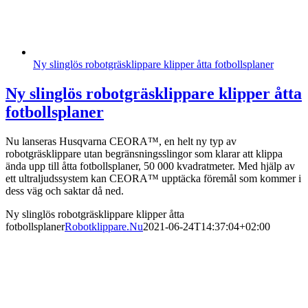
Ny slinglös robotgräsklippare klipper åtta fotbollsplaner
Ny slinglös robotgräsklippare klipper åtta
fotbollsplaner
Nu lanseras Husqvarna CEORA™, en helt ny typ av
robotgräsklippare utan begränsningsslingor som klarar att klippa
ända upp till åtta fotbollsplaner, 50 000 kvadratmeter. Med hjälp av
ett ultraljudssystem kan CEORA™ upptäcka föremål som kommer i
dess väg och saktar då ned.
Ny slinglös robotgräsklippare klipper åtta
fotbollsplaner
Robotklippare.Nu
2021-06-24T14:37:04+02:00