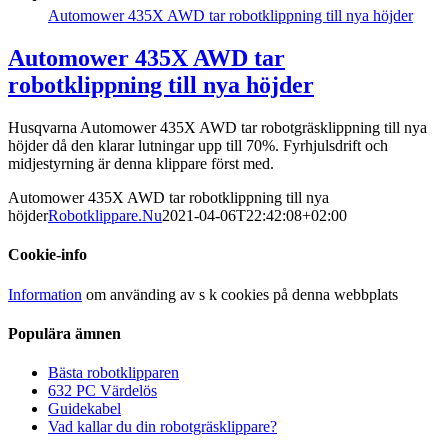
Automower 435X AWD tar robotklippning till nya höjder
Automower 435X AWD tar
robotklippning till nya höjder
Husqvarna Automower 435X AWD tar robotgräsklippning till nya
höjder då den klarar lutningar upp till 70%. Fyrhjulsdrift och
midjestyrning är denna klippare först med.
Automower 435X AWD tar robotklippning till nya
höjder
Robotklippare.Nu
2021-04-06T22:42:08+02:00
Cookie-info
Information
om använding av s k cookies på denna webbplats
Populära ämnen
Bästa robotklipparen
632 PC Värdelös
Guidekabel
Vad kallar du din robotgräsklippare?