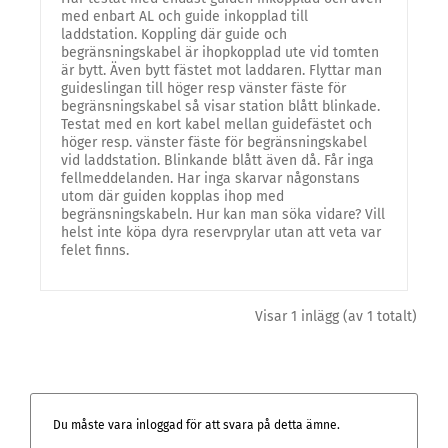
med enbart AL och guide inkopplad till
laddstation. Koppling där guide och
begränsningskabel är ihopkopplad ute vid tomten
är bytt. Även bytt fästet mot laddaren. Flyttar man
guideslingan till höger resp vänster fäste för
begränsningskabel så visar station blått blinkade.
Testat med en kort kabel mellan guidefästet och
höger resp. vänster fäste för begränsningskabel
vid laddstation. Blinkande blått även då. Får inga
fellmeddelanden. Har inga skarvar någonstans
utom där guiden kopplas ihop med
begränsningskabeln. Hur kan man söka vidare? Vill
helst inte köpa dyra reservprylar utan att veta var
felet finns.
Visar 1 inlägg (av 1 totalt)
Du måste vara inloggad för att svara på detta ämne.