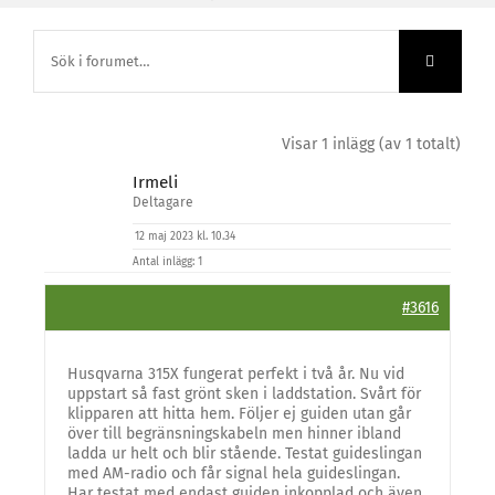
Visar 1 inlägg (av 1 totalt)
Irmeli
Deltagare
12 maj 2023 kl. 10.34
Antal inlägg: 1
#3616
Husqvarna 315X fungerat perfekt i två år. Nu vid
uppstart så fast grönt sken i laddstation. Svårt för
klipparen att hitta hem. Följer ej guiden utan går
över till begränsningskabeln men hinner ibland
ladda ur helt och blir stående. Testat guideslingan
med AM-radio och får signal hela guideslingan.
Har testat med endast guiden inkopplad och även