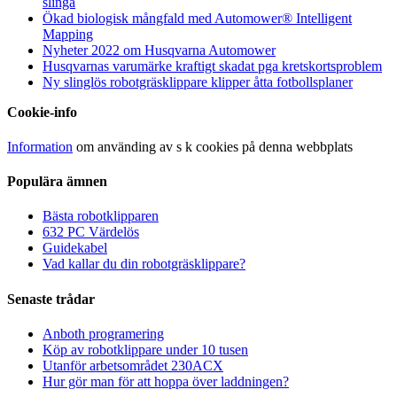
slinga
Ökad biologisk mångfald med Automower® Intelligent
Mapping
Nyheter 2022 om Husqvarna Automower
Husqvarnas varumärke kraftigt skadat pga kretskortsproblem
Ny slinglös robotgräsklippare klipper åtta fotbollsplaner
Cookie-info
Information
om använding av s k cookies på denna webbplats
Populära ämnen
Bästa robotklipparen
632 PC Värdelös
Guidekabel
Vad kallar du din robotgräsklippare?
Senaste trådar
Anboth programering
Köp av robotklippare under 10 tusen
Utanför arbetsområdet 230ACX
Hur gör man för att hoppa över laddningen?