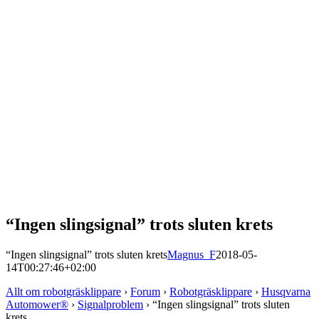
“Ingen slingsignal” trots sluten krets
“Ingen slingsignal” trots sluten krets
Magnus_F
2018-05-
14T00:27:46+02:00
Allt om robotgräsklippare
›
Forum
›
Robotgräsklippare
›
Husqvarna
Automower®
›
Signalproblem
›
“Ingen slingsignal” trots sluten
krets