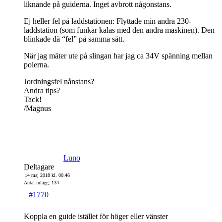
liknande på guiderna. Inget avbrott någonstans.
Ej heller fel på laddstationen: Flyttade min andra 230-
laddstation (som funkar kalas med den andra maskinen). Den
blinkade då “fel” på samma sätt.
När jag mäter ute på slingan har jag ca 34V spänning mellan
polerna.
Jordningsfel nånstans?
Andra tips?
Tack!
/Magnus
Luno
Deltagare
14 maj 2018 kl. 00.46
Antal inlägg: 134
#1770
Koppla en guide istället för höger eller vänster