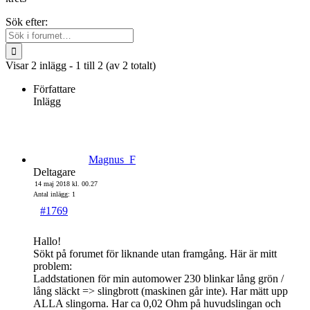
Sök efter:
Visar 2 inlägg - 1 till 2 (av 2 totalt)
Författare
Inlägg
Magnus_F
Deltagare
14 maj 2018 kl. 00.27
Antal inlägg: 1
#1769
Hallo!
Sökt på forumet för liknande utan framgång. Här är mitt
problem:
Laddstationen för min automower 230 blinkar lång grön /
lång släckt => slingbrott (maskinen går inte). Har mätt upp
ALLA slingorna. Har ca 0,02 Ohm på huvudslingan och