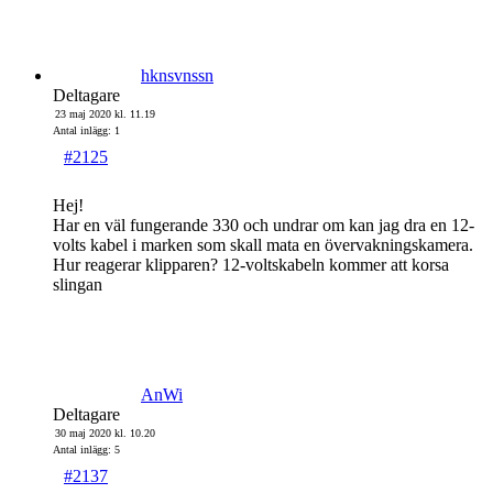
hknsvnssn
Deltagare
23 maj 2020 kl. 11.19
Antal inlägg: 1
#2125
Hej!
Har en väl fungerande 330 och undrar om kan jag dra en 12-
volts kabel i marken som skall mata en övervakningskamera.
Hur reagerar klipparen? 12-voltskabeln kommer att korsa
slingan
AnWi
Deltagare
30 maj 2020 kl. 10.20
Antal inlägg: 5
#2137