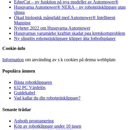
EdgeCut – ny funktion på nya modeller av Automower®
Husqvarna Automower® NERA – ny robotgräsklippare utan
slinga
Ökad biologisk mångfald med Automower® Intelligent
Mapping
Nyheter 2022 om Husqvarna Automower
Husqvarnas varumärke kraftigt skadat pga kretskortsproblem
Ny slinglös robotgräsklippare klipper åtta fotbollsplaner
Cookie-info
Information
om använding av s k cookies på denna webbplats
Populära ämnen
Bästa robotklipparen
632 PC Värdelös
Guidekabel
Vad kallar du din robotgräsklippare?
Senaste trådar
Anboth programering
Köp av robotklippare under 10 tusen