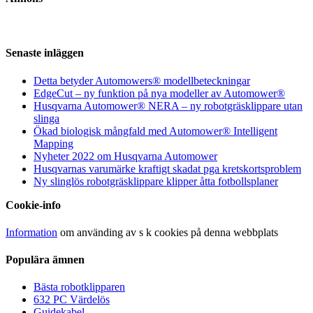
Senaste inläggen
Detta betyder Automowers® modellbeteckningar
EdgeCut – ny funktion på nya modeller av Automower®
Husqvarna Automower® NERA – ny robotgräsklippare utan
slinga
Ökad biologisk mångfald med Automower® Intelligent
Mapping
Nyheter 2022 om Husqvarna Automower
Husqvarnas varumärke kraftigt skadat pga kretskortsproblem
Ny slinglös robotgräsklippare klipper åtta fotbollsplaner
Cookie-info
Information
om använding av s k cookies på denna webbplats
Populära ämnen
Bästa robotklipparen
632 PC Värdelös
Guidekabel