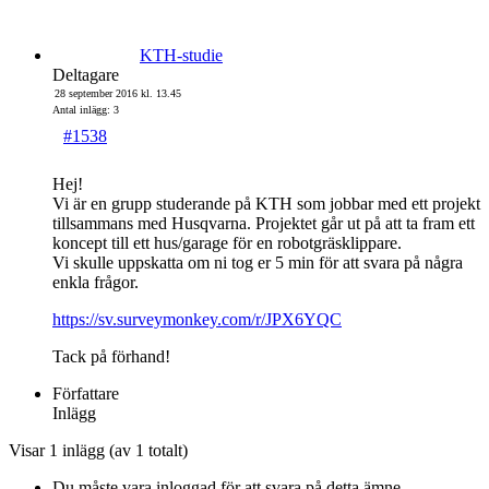
KTH-studie
Deltagare
28 september 2016 kl. 13.45
Antal inlägg: 3
#1538
Hej!
Vi är en grupp studerande på KTH som jobbar med ett projekt
tillsammans med Husqvarna. Projektet går ut på att ta fram ett
koncept till ett hus/garage för en robotgräsklippare.
Vi skulle uppskatta om ni tog er 5 min för att svara på några
enkla frågor.
https://sv.surveymonkey.com/r/JPX6YQC
Tack på förhand!
Författare
Inlägg
Visar 1 inlägg (av 1 totalt)
Du måste vara inloggad för att svara på detta ämne.