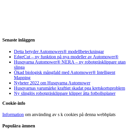
Senaste inläggen
Detta betyder Automowers® modellbeteckningar
EdgeCut – ny funktion på nya modeller av Automower®
Husqvarna Automower® NERA – ny robotgräsklippare utan
slinga
Ökad biologisk mångfald med Automower® Intelligent
Mapping
Nyheter 2022 om Husqvarna Automower
Husqvarnas varumärke kraftigt skadat pga kretskortsproblem
Ny slinglös robotgräsklippare klipper åtta fotbollsplaner
Cookie-info
Information
om använding av s k cookies på denna webbplats
Populära ämnen