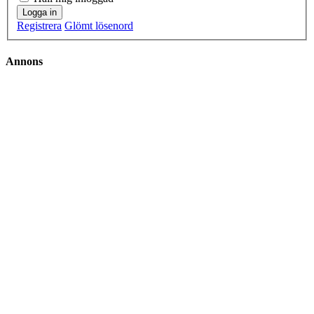
Logga in
Registrera
Glömt lösenord
Annons