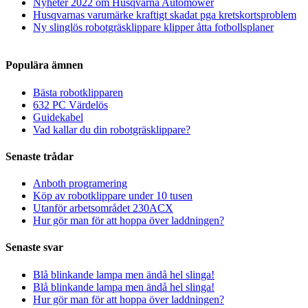
Nyheter 2022 om Husqvarna Automower
Husqvarnas varumärke kraftigt skadat pga kretskortsproblem
Ny slinglös robotgräsklippare klipper åtta fotbollsplaner
Populära ämnen
Bästa robotklipparen
632 PC Värdelös
Guidekabel
Vad kallar du din robotgräsklippare?
Senaste trådar
Anboth programering
Köp av robotklippare under 10 tusen
Utanför arbetsområdet 230ACX
Hur gör man för att hoppa över laddningen?
Senaste svar
Blå blinkande lampa men ändå hel slinga!
Blå blinkande lampa men ändå hel slinga!
Hur gör man för att hoppa över laddningen?