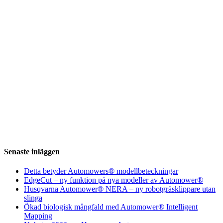
Senaste inläggen
Detta betyder Automowers® modellbeteckningar
EdgeCut – ny funktion på nya modeller av Automower®
Husqvarna Automower® NERA – ny robotgräsklippare utan
slinga
Ökad biologisk mångfald med Automower® Intelligent
Mapping