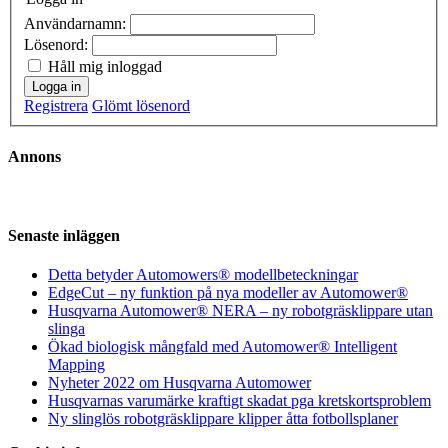
Användarnamn:
Lösenord:
Håll mig inloggad
Logga in
Registrera
Glömt lösenord
Annons
Senaste inläggen
Detta betyder Automowers® modellbeteckningar
EdgeCut – ny funktion på nya modeller av Automower®
Husqvarna Automower® NERA – ny robotgräsklippare utan
slinga
Ökad biologisk mångfald med Automower® Intelligent
Mapping
Nyheter 2022 om Husqvarna Automower
Husqvarnas varumärke kraftigt skadat pga kretskortsproblem
Ny slinglös robotgräsklippare klipper åtta fotbollsplaner