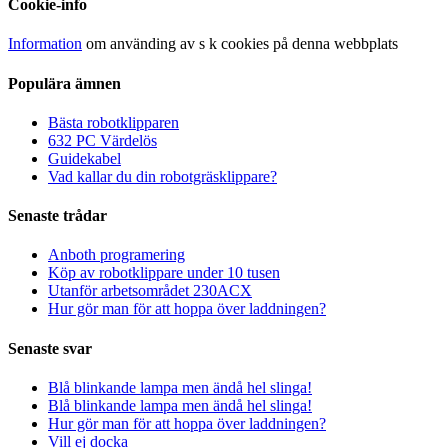
Cookie-info
Information
om använding av s k cookies på denna webbplats
Populära ämnen
Bästa robotklipparen
632 PC Värdelös
Guidekabel
Vad kallar du din robotgräsklippare?
Senaste trådar
Anboth programering
Köp av robotklippare under 10 tusen
Utanför arbetsområdet 230ACX
Hur gör man för att hoppa över laddningen?
Senaste svar
Blå blinkande lampa men ändå hel slinga!
Blå blinkande lampa men ändå hel slinga!
Hur gör man för att hoppa över laddningen?
Vill ej docka