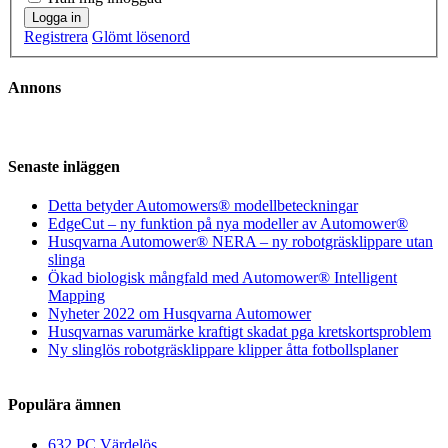
Logga in
Registrera
Glömt lösenord
Annons
Senaste inläggen
Detta betyder Automowers® modellbeteckningar
EdgeCut – ny funktion på nya modeller av Automower®
Husqvarna Automower® NERA – ny robotgräsklippare utan
slinga
Ökad biologisk mångfald med Automower® Intelligent
Mapping
Nyheter 2022 om Husqvarna Automower
Husqvarnas varumärke kraftigt skadat pga kretskortsproblem
Ny slinglös robotgräsklippare klipper åtta fotbollsplaner
Populära ämnen
632 PC Värdelös