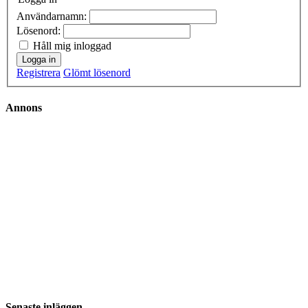
Användarnamn:
Lösenord:
Håll mig inloggad
Logga in
Registrera
Glömt lösenord
Annons
Senaste inläggen