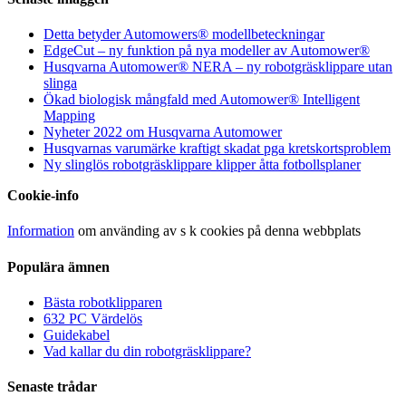
Detta betyder Automowers® modellbeteckningar
EdgeCut – ny funktion på nya modeller av Automower®
Husqvarna Automower® NERA – ny robotgräsklippare utan
slinga
Ökad biologisk mångfald med Automower® Intelligent
Mapping
Nyheter 2022 om Husqvarna Automower
Husqvarnas varumärke kraftigt skadat pga kretskortsproblem
Ny slinglös robotgräsklippare klipper åtta fotbollsplaner
Cookie-info
Information
om använding av s k cookies på denna webbplats
Populära ämnen
Bästa robotklipparen
632 PC Värdelös
Guidekabel
Vad kallar du din robotgräsklippare?
Senaste trådar