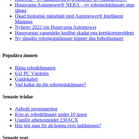
Husqvarna Automower® NERA – ny robotgräsklippare utan
slinga
Ökad biologisk mångfald med Automower® Intelligent
Mapping
Nyheter 2022 om Husqvarna Automower
Husqvarnas varumärke kraftigt skadat pga kretskortsproblem
Ny slinglös robotgräsklippare klipper åtta fotbollsplaner
Populära ämnen
Bästa robotklipparen
632 PC Värdelös
Guidekabel
Vad kallar du din robotgräsklippare?
Senaste trådar
Anboth programering
Köp av robotklippare under 10 tusen
Utanför arbetsområdet 230ACX
Hur gör man för att hoppa över laddningen?
Senaste svar