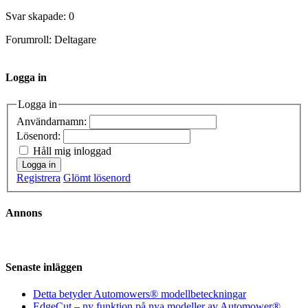
Svar skapade: 0
Forumroll: Deltagare
Logga in
Logga in
Användarnamn:
Lösenord:
Håll mig inloggad
Logga in
Registrera
Glömt lösenord
Annons
Senaste inläggen
Detta betyder Automowers® modellbeteckningar
EdgeCut – ny funktion på nya modeller av Automower®