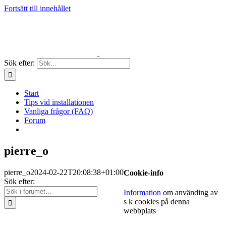
Fortsätt till innehållet
Sök efter:
Start
Tips vid installationen
Vanliga frågor (FAQ)
Forum
pierre_o
pierre_o
2024-02-22T20:08:38+01:00
Cookie-info
Sök efter:
Information
om använding av
s k cookies på denna
webbplats