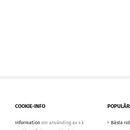
COOKIE-INFO
POPULÄR
Information
om använding av s k
Bästa ro