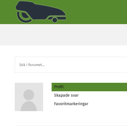
Fortsätt
till
innehållet
Profil
Skapade svar
Favoritmarkeringar