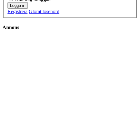
Logga in
Registrera
Glömt lösenord
Annons