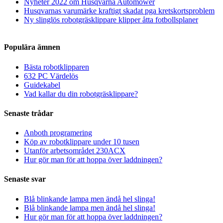
Nyheter 2022 om Husqvarna Automower
Husqvarnas varumärke kraftigt skadat pga kretskortsproblem
Ny slinglös robotgräsklippare klipper åtta fotbollsplaner
Populära ämnen
Bästa robotklipparen
632 PC Värdelös
Guidekabel
Vad kallar du din robotgräsklippare?
Senaste trådar
Anboth programering
Köp av robotklippare under 10 tusen
Utanför arbetsområdet 230ACX
Hur gör man för att hoppa över laddningen?
Senaste svar
Blå blinkande lampa men ändå hel slinga!
Blå blinkande lampa men ändå hel slinga!
Hur gör man för att hoppa över laddningen?