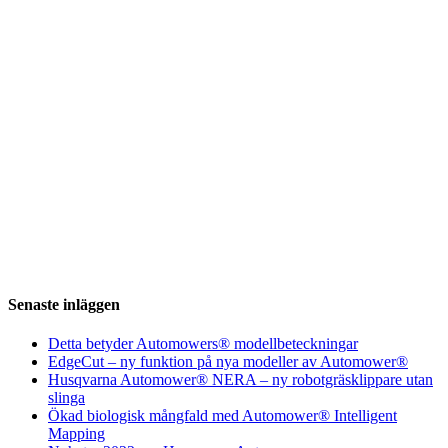
Senaste inläggen
Detta betyder Automowers® modellbeteckningar
EdgeCut – ny funktion på nya modeller av Automower®
Husqvarna Automower® NERA – ny robotgräsklippare utan
slinga
Ökad biologisk mångfald med Automower® Intelligent
Mapping