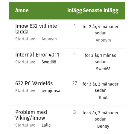
Ämne
Inlägg
Senaste inlägg
Imow 632 vill inte
1
för 2 år, 4 månader
ladda
sedan
Startat av:
Anonym
Anonym
Internal Error 4011
1
för 3 år, 1 månad
sedan
Startat av:
Swed68
Swed68
632 PC Värdelös
27
för 3 år, 2 månader
sedan
Startat av:
jeepjensa
Knut
Problem med
3
för 4 år, 2 månader
Viking/Imow
sedan
Startat av:
Lalle
Benny