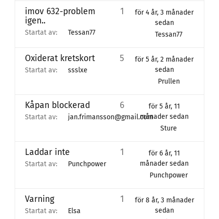
imov 632-problem
1
för 4 år, 3 månader
igen..
sedan
Startat av:
Tessan77
Tessan77
Oxiderat kretskort
5
för 5 år, 2 månader
sedan
Startat av:
ssslxe
Prullen
Kåpan blockerad
6
för 5 år, 11
månader sedan
Startat av:
jan.frimansson@gmail.com
Sture
Laddar inte
1
för 6 år, 11
månader sedan
Startat av:
Punchpower
Punchpower
Varning
1
för 8 år, 3 månader
sedan
Startat av:
Elsa